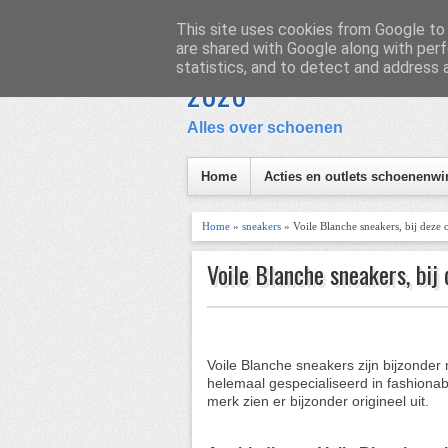
Homepage
Inhoud
This site uses cookies from Google to d
are shared with Google along with perf
Schoen en Laars
statistics, and to detect and address 
I
2026
Alles over schoenen
Home
Acties en outlets schoenenwi
Home
»
sneakers
» Voile Blanche sneakers, bij deze
Voile Blanche sneakers, bij
Voile Blanche sneakers zijn bijzonder
helemaal gespecialiseerd in fashiona
merk zien er bijzonder origineel uit.