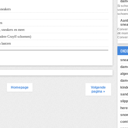
dam
Si scho
sneakers
vooral 
schoene
Aanb
en
snea
Conver
 sneakers en meer.
dit mo
ndere Cruyff schoenen)
Converse
 laarzen
OND
snea
dam
alg
dame
kind
Homepage
Volgende
pagina »
sand
slip
her
sno
comf