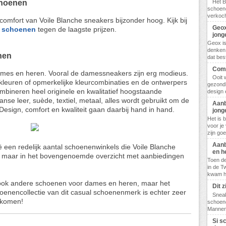
choenen
Het B
schoene
verkoch
comfort van Voile Blanche sneakers bijzonder hoog. Kijk bij
Geox
e schoenen
tegen de laagste prijzen.
jong
Geox i
denken 
nen
dat bes
Comf
dames en heren. Vooral de damessneakers zijn erg modieus.
Ooit 
 kleuren of opmerkelijke kleurcombinaties en de ontwerpers
gezondh
mbineren heel originele en kwalitatief hoogstaande
design 
anse leer, suède, textiel, metaal, alles wordt gebruikt om de
Aanb
 Design, comfort en kwaliteit gaan daarbij hand in hand.
jong
Het is 
voor je
zijn go
Aanb
ë een redelijk aantal schoenenwinkels die Voile Blanche
en h
jk maar in het bovengenoemde overzicht met aanbiedingen
Toen de
in de T
kwam hij
ook andere schoenen voor dames en heren, maar het
Dit 
enencollectie van dit casual schoenenmerk is echter zeer
Sneak
 komen!
schoene
Mannen,
Si s