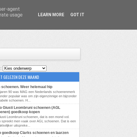
user-agent
erate usage
LEARN MORE
GOT IT
 :
T GELEZEN DEZE MAAND
schoenen. Weer helemaal hip
e jaren 90 was MAG een Nederlands schoenenmerk
zonder populair was om zijn eigenzinnige en bijzonder
abele schoenen. H...
lio Giusti Leombruni schoenen (AGL
enen) goedkoop kopen
 Giusti Leombruni schoenen, dat is een mond vol.
 spreekt men vaak over AGL schoenen. Dat is een
kkelijker uitspreke...
 goedkoop Clarks schoenen en laarzen