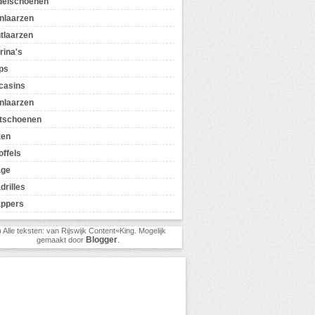
delschoenen
nlaarzen
tlaarzen
rina's
ps
casins
nlaarzen
tschoenen
zen
offels
age
drilles
appers
) Alle teksten: van Rijswijk Content=King. Mogelijk
Blogger
gemaakt door
.