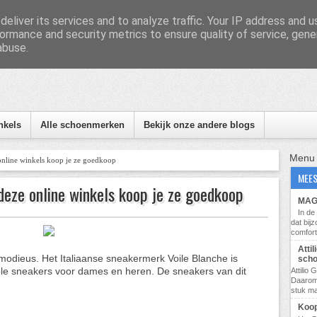
eliver its services and to analyze traffic. Your IP address and 
ormance and security metrics to ensure quality of service, gen
abuse.
nformatie, tips en nieuws
nkels
Alle schoenmerken
Bekijk onze andere blogs
Menu
 online winkels koop je ze goedkoop
MEES
 deze online winkels koop je ze goedkoop
MAG 
In d
dat bij
comfort
Atti
 modieus. Het Italiaanse sneakermerk Voile Blanche is
scho
ble sneakers voor dames en heren. De sneakers van dit
Attilio
Daarom
stuk ma
Koop