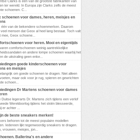
ritse Clarks is één van de grootste fabrikanten van
n ter wereld. In Europa zijn Clarks zelfs de meest
te schoenen. C...
 schoenen voor dames, heren, meisjes en
ens
s één van de bekendere schoenmerken. Daarom
veel mensen dat Geox al heel lang bestaat. Toch valt
t mee, Geox schoene...
ortschoenen voor heren. Mooi en eigentijds
waren comfortschoenen weinig aantrekkelijke
eidssandalen en andere lompe schoenen waarbij het
en de uitstraling geen enke...
iedingen goede kinderschoenen voor
ens en meisjes
belangrijk om goede schoenen te dragen. Niet alleen
 voeten, maar ook voor je rug, spieren en gewrichten
ede schoen...
iedingen Dr Martens schoenen voor dames
eren
 Duitse legerarts Dr. Martens zich tijdens een verlof
weede Wereldoorlog tijdens het skiën blesseerde,
 er achter ...
zijn de beste sneakers merken!
ers behoren tot de meest populaire modellen
n. Iedereen lijkt tegenwoordig sneakers te dragen.
 vrouwen, meisjes, jon...
choenen. Ballerina's en andere