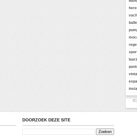
wan
here
vach
balle
pum
moc
rege
spor
laar
pant
vint
espa
inst
(C
DOORZOEK DEZE SITE