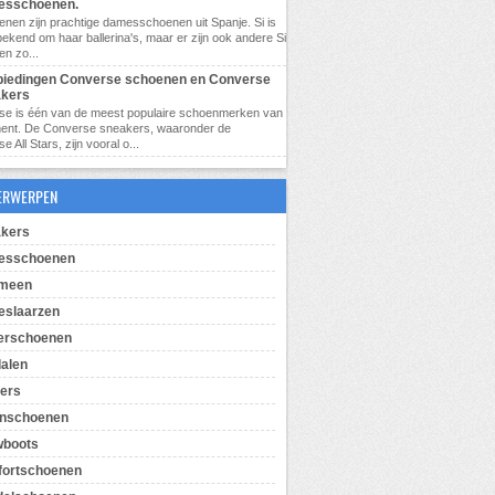
esschoenen.
enen zijn prachtige damesschoenen uit Spanje. Si is
bekend om haar ballerina's, maar er zijn ook andere Si
n zo...
iedingen Converse schoenen en Converse
kers
se is één van de meest populaire schoenmerken van
ment. De Converse sneakers, waaronder de
 All Stars, zijn vooral o...
ERWERPEN
kers
esschoenen
emeen
slaarzen
erschoenen
alen
pers
enschoenen
wboots
ortschoenen