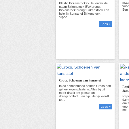
Lees »
Crocs. Schoenen van kunststof
Rapi
dame
Lees »