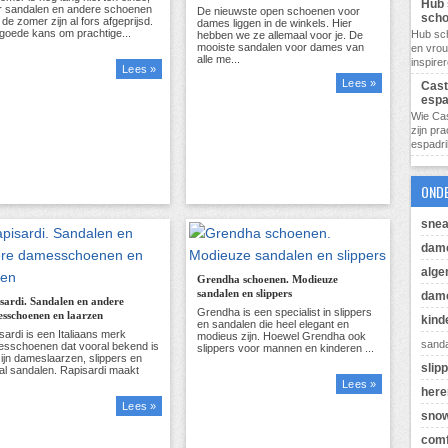
Hub 
sch
Hub sc
en vro
inspire
Lees »
Lees »
Cast
espa
Wie Cas
zijn pr
espadril
OND
snea
dam
alg
Grendha schoenen. Modieuze
sandalen en slippers
dame
sardi. Sandalen en andere
sschoenen en laarzen
kind
sand
slip
Lees »
her
Lees »
sno
comf