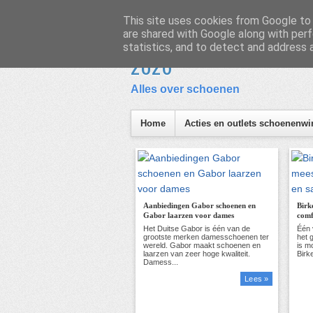
Homepage
Inhoud
This site uses cookies from Google to d
are shared with Google along with perf
Schoen en Laars
statistics, and to detect and address 
I
2026
Alles over schoenen
Home
Acties en outlets schoenenwi
Aanbiedingen Gabor schoenen en
Birk
Gabor laarzen voor dames
comf
Lees »