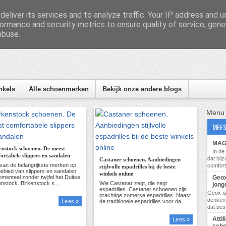
eliver its services and to analyze traffic. Your IP address and 
ormance and security metrics to ensure quality of service, gen
abuse.
nformatie, tips en nieuws
nkels
Alle schoenmerken
Bekijk onze andere blogs
Menu
MEES
MAG 
enstock schoenen. De meest
In d
ortabele slippers en sandalen
dat bij
Castaner schoenen. Aanbiedingen
comfort
stijlvolle espadrilles bij de beste
winkels online
Geox
jong
Geox i
denken 
Lees »
dat bes
Atti
Lees »