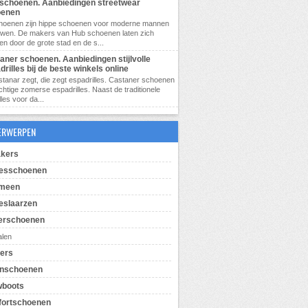
schoenen. Aanbiedingen streetwear
oenen
hoenen zijn hippe schoenen voor moderne mannen
uwen. De makers van Hub schoenen laten zich
ren door de grote stad en de s...
aner schoenen. Aanbiedingen stijlvolle
drilles bij de beste winkels online
tanar zegt, die zegt espadrilles. Castaner schoenen
achtige zomerse espadrilles. Naast de traditionele
les voor da...
ERWERPEN
kers
esschoenen
emeen
slaarzen
erschoenen
alen
pers
enschoenen
wboots
ortschoenen