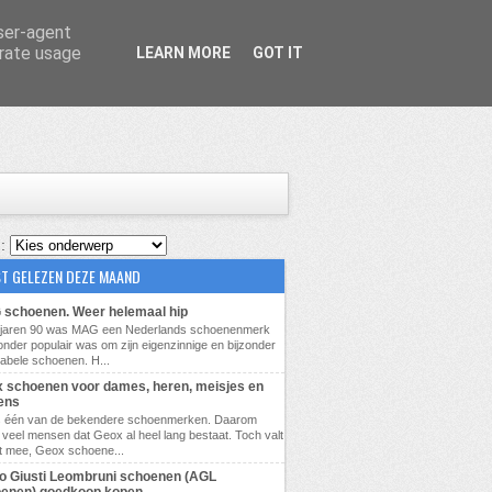
user-agent
erate usage
LEARN MORE
GOT IT
 :
T GELEZEN DEZE MAAND
schoenen. Weer helemaal hip
e jaren 90 was MAG een Nederlands schoenenmerk
zonder populair was om zijn eigenzinnige en bijzonder
abele schoenen. H...
 schoenen voor dames, heren, meisjes en
ens
s één van de bekendere schoenmerken. Daarom
veel mensen dat Geox al heel lang bestaat. Toch valt
t mee, Geox schoene...
lio Giusti Leombruni schoenen (AGL