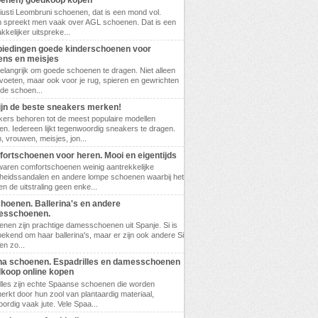
enen) goedkoop kopen
 Giusti Leombruni schoenen, dat is een mond vol.
 spreekt men vaak over AGL schoenen. Dat is een
kkelijker uitspreke...
iedingen goede kinderschoenen voor
ens en meisjes
belangrijk om goede schoenen te dragen. Niet alleen
 voeten, maar ook voor je rug, spieren en gewrichten
ede schoen...
zijn de beste sneakers merken!
ers behoren tot de meest populaire modellen
n. Iedereen lijkt tegenwoordig sneakers te dragen.
 vrouwen, meisjes, jon...
ortschoenen voor heren. Mooi en eigentijds
waren comfortschoenen weinig aantrekkelijke
eidssandalen en andere lompe schoenen waarbij het
en de uitstraling geen enke...
choenen. Ballerina's en andere
esschoenen.
enen zijn prachtige damesschoenen uit Spanje. Si is
bekend om haar ballerina's, maar er zijn ook andere Si
n zo...
a schoenen. Espadrilles en damesschoenen
koop online kopen
lles zijn echte Spaanse schoenen die worden
rkt door hun zool van plantaardig materiaal,
ordig vaak jute. Vele Spaa...