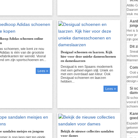
scho
Attilio
Daarom
stuk ma
Aanb
jong
Het is 
voor je
koop Adidas schoenen online
zijn go
en
Dit 
Sneak
Desigual schoenen en laarzen. Kijk
schoene
hier voor deze unieke damesschoenen
Mannen,
en dameslaarzen
Comf
Lees »
Ooit 
gezondh
design 
Si s
Lees »
dam
Si scho
vooral 
schoene
Kann
goed
Espadri
gekenme
e sandalen meisjes en jongens
Bekijk de nieuwe collecties sandalen
tegenwo
voor dames