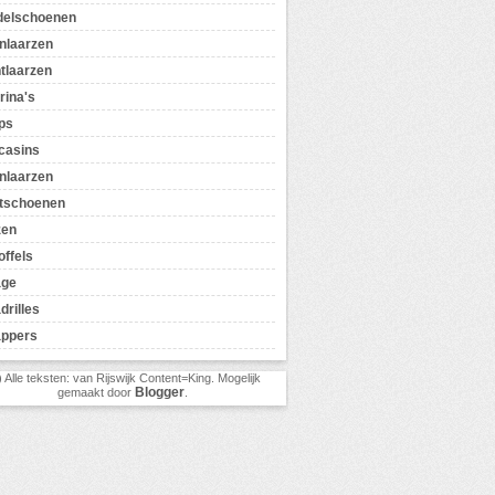
delschoenen
nlaarzen
tlaarzen
rina's
ps
casins
nlaarzen
tschoenen
zen
offels
age
drilles
appers
) Alle teksten: van Rijswijk Content=King. Mogelijk
Blogger
gemaakt door
.