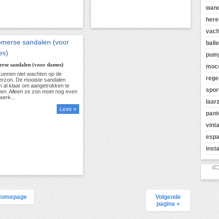
wan
here
vach
balle
pum
rse sandalen (voor dames)
moc
rege
spor
laar
Lees »
pant
vint
espa
inst
(C
Homepage
Volgende
pagina »