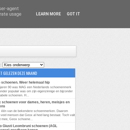
user-agent
erate usage
LEARN MORE
GOT IT
 :
T GELEZEN DEZE MAAND
schoenen. Weer helemaal hip
e jaren 90 was MAG een Nederlands schoenenmerk
zonder populair was om zijn eigenzinnige en bijzonder
abele schoenen. H...
 schoenen voor dames, heren, meisjes en
ens
s één van de bekendere schoenmerken. Daarom
veel mensen dat Geox al heel lang bestaat. Toch valt
t mee, Geox schoene...
lio Giusti Leombruni schoenen (AGL