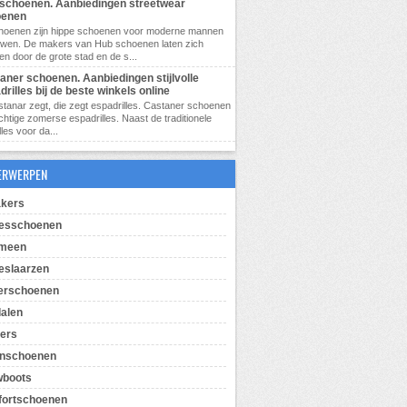
schoenen. Aanbiedingen streetwear
oenen
hoenen zijn hippe schoenen voor moderne mannen
uwen. De makers van Hub schoenen laten zich
ren door de grote stad en de s...
aner schoenen. Aanbiedingen stijlvolle
drilles bij de beste winkels online
tanar zegt, die zegt espadrilles. Castaner schoenen
achtige zomerse espadrilles. Naast de traditionele
les voor da...
ERWERPEN
kers
esschoenen
emeen
slaarzen
erschoenen
alen
pers
enschoenen
wboots
ortschoenen