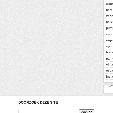
wan
here
vach
balle
pum
mocc
rege
spor
laar
pant
vint
espa
inst
(C
DOORZOEK DEZE SITE