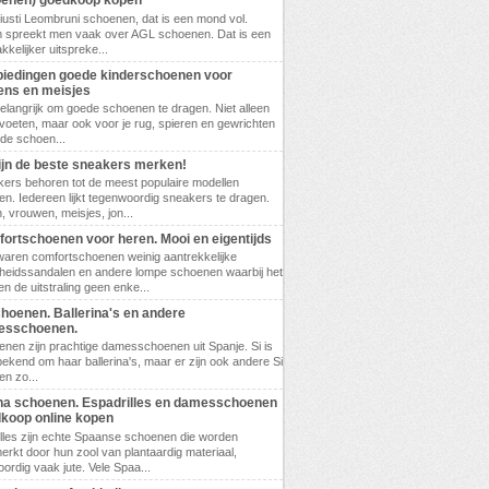
enen) goedkoop kopen
 Giusti Leombruni schoenen, dat is een mond vol.
 spreekt men vaak over AGL schoenen. Dat is een
kkelijker uitspreke...
iedingen goede kinderschoenen voor
ens en meisjes
belangrijk om goede schoenen te dragen. Niet alleen
 voeten, maar ook voor je rug, spieren en gewrichten
ede schoen...
zijn de beste sneakers merken!
ers behoren tot de meest populaire modellen
n. Iedereen lijkt tegenwoordig sneakers te dragen.
 vrouwen, meisjes, jon...
ortschoenen voor heren. Mooi en eigentijds
waren comfortschoenen weinig aantrekkelijke
eidssandalen en andere lompe schoenen waarbij het
en de uitstraling geen enke...
choenen. Ballerina's en andere
esschoenen.
enen zijn prachtige damesschoenen uit Spanje. Si is
bekend om haar ballerina's, maar er zijn ook andere Si
n zo...
a schoenen. Espadrilles en damesschoenen
koop online kopen
lles zijn echte Spaanse schoenen die worden
rkt door hun zool van plantaardig materiaal,
ordig vaak jute. Vele Spaa...