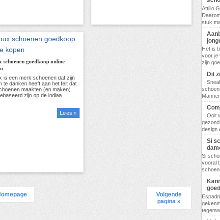
scho
Attilio
Daarom
stuk ma
Aanb
jong
Het is 
voor je
x schoenen goedkoop online
zijn go
en
Dit 
Sneak
schoene
Mannen,
Comf
Lees »
Ooit 
gezondh
design 
Si s
dam
Si scho
vooral 
schoene
Kann
goed
Homepage
Volgende
Espadri
pagina »
gekenme
tegenwo