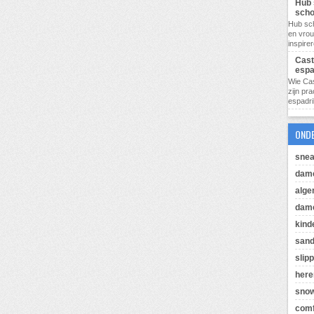
Hub 
sch
Hub sc
en vro
inspire
Cast
espa
Wie Cas
zijn pr
espadril
OND
snea
dam
alg
dame
kind
sand
slip
her
sno
comf