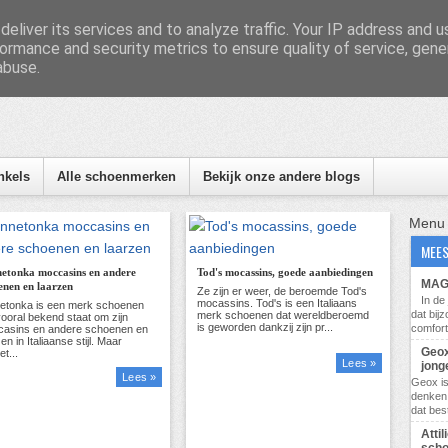
eliver its services and to analyze traffic. Your IP address and 
ormance and security metrics to ensure quality of service, gen
abuse.
nformatie, tips en nieuws
nkels
Alle schoenmerken
Bekijk onze andere blogs
Menu
MEES
etonka moccasins en andere
Tod's mocassins, goede aanbiedingen
MAG 
enen en laarzen
In d
dat bij
comfort
Geox
Lees »
jong
Lees »
Geox i
denken 
dat bes
Atti