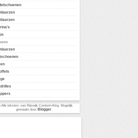
delschoenen
nlaarzen
tlaarzen
rina's
ps
asins
nlaarzen
tschoenen
zen
offels
age
drilles
appers
) Alle teksten: van Rijswijk Content=King. Mogelijk
Blogger
gemaakt door
.