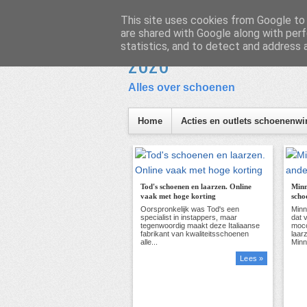
Homepage
Inhoud
This site uses cookies from Google to d
are shared with Google along with perf
Schoen en Laars
statistics, and to detect and address 
I
2026
Alles over schoenen
Home
Acties en outlets schoenenwi
Tod's schoenen en laarzen. Online
Minn
vaak met hoge korting
scho
Lees »