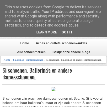
Homepage
Inhoud
This site uses cookies from Google to deliver its services
and to analyze traffic. Your IP address and user-agent are
shared with Google along with performance and security
metrics to ensure quality of service, generate usage
Schoen en Laars 2026
statistics, and to detect and address abuse.
LEARN MORE
GOT IT
Alles over schoenen
Home
Acties en outlets schoenenwinkels
Alle schoenmerken
Bekijk onze andere blogs
Home
»
ballerina's
,
damesschoenen
» Si schoenen. Ballerina's en andere damesschoenen.
Si schoenen. Ballerina's en andere
damesschoenen.
Si schoenen zijn prachtige damesschoenen uit Spanje. Si is vooral
bekend om haar ballerina's, maar er zijn ook andere Si schoenen