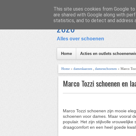
Homepage
Inhoud
This site uses cookies from Google to d
are shared with Google along with perf
Schoen en Laars
statistics, and to detect and address 
I
2026
Alles over schoenen
Home
Acties en outlets schoenenwi
Home
»
dameslaarzen
,
damesschoenen
» Marco Tozz
Marco Tozzi schoenen en la
Marco Tozzi schoenen zijn mooie ele
schoenen voor dames. Maar vooral de 
populair. Het zijn stijlvolle vrouweli
draagcomfort en een heel goede kwalit