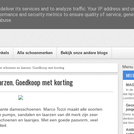
eliver its services and to analyze traffic. Your IP address and 
ormance and security metrics to ensure quality of service, gen
abuse.
nformatie, tips en nieuws
nkels
Alle schoenmerken
Bekijk onze andere blogs
Menu
i schoenen en laarzen. Goedkoop met korting
MEES
arzen. Goedkoop met korting
MAG 
In d
dat bij
comfort
Geox
gante damesschoenen. Marco Tozzi maakt alle soorten
jong
pumps, sandalen en laarzen van dit merk zijn zeer
Geox i
denken 
jke schoenen en laarsjes. Met een goede pasvorm, veel
dat bes
eit.
Atti