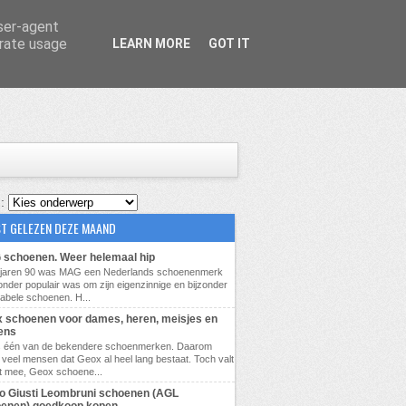
user-agent
erate usage
LEARN MORE
GOT IT
 :
T GELEZEN DEZE MAAND
schoenen. Weer helemaal hip
e jaren 90 was MAG een Nederlands schoenenmerk
zonder populair was om zijn eigenzinnige en bijzonder
abele schoenen. H...
 schoenen voor dames, heren, meisjes en
ens
s één van de bekendere schoenmerken. Daarom
veel mensen dat Geox al heel lang bestaat. Toch valt
t mee, Geox schoene...
lio Giusti Leombruni schoenen (AGL