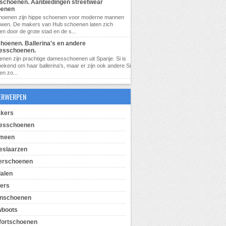
schoenen. Aanbiedingen streetwear
oenen
hoenen zijn hippe schoenen voor moderne mannen
uwen. De makers van Hub schoenen laten zich
ren door de grote stad en de s...
choenen. Ballerina's en andere
esschoenen.
enen zijn prachtige damesschoenen uit Spanje. Si is
bekend om haar ballerina's, maar er zijn ook andere Si
n zo...
ERWERPEN
kers
esschoenen
emeen
slaarzen
erschoenen
alen
pers
enschoenen
wboots
ortschoenen