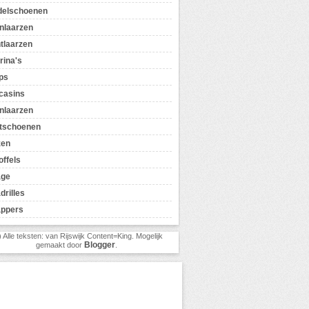
delschoenen
nlaarzen
tlaarzen
rina's
ps
casins
nlaarzen
tschoenen
zen
offels
age
drilles
appers
) Alle teksten: van Rijswijk Content=King. Mogelijk
Blogger
gemaakt door
.