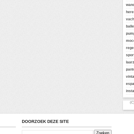
wan
here
vach
balle
pum
moc
rege
spor
laar
pant
vint
espa
inst
(C
DOORZOEK DEZE SITE