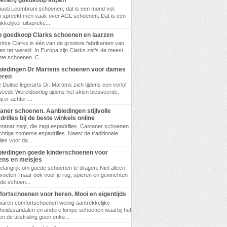
enen) goedkoop kopen
 Giusti Leombruni schoenen, dat is een mond vol.
 spreekt men vaak over AGL schoenen. Dat is een
kkelijker uitspreke...
 goedkoop Clarks schoenen en laarzen
ritse Clarks is één van de grootste fabrikanten van
n ter wereld. In Europa zijn Clarks zelfs de meest
te schoenen. C...
iedingen Dr Martens schoenen voor dames
eren
 Duitse legerarts Dr. Martens zich tijdens een verlof
weede Wereldoorlog tijdens het skiën blesseerde,
 er achter ...
aner schoenen. Aanbiedingen stijlvolle
drilles bij de beste winkels online
tanar zegt, die zegt espadrilles. Castaner schoenen
achtige zomerse espadrilles. Naast de traditionele
les voor da...
iedingen goede kinderschoenen voor
ens en meisjes
belangrijk om goede schoenen te dragen. Niet alleen
 voeten, maar ook voor je rug, spieren en gewrichten
ede schoen...
ortschoenen voor heren. Mooi en eigentijds
waren comfortschoenen weinig aantrekkelijke
eidssandalen en andere lompe schoenen waarbij het
en de uitstraling geen enke...