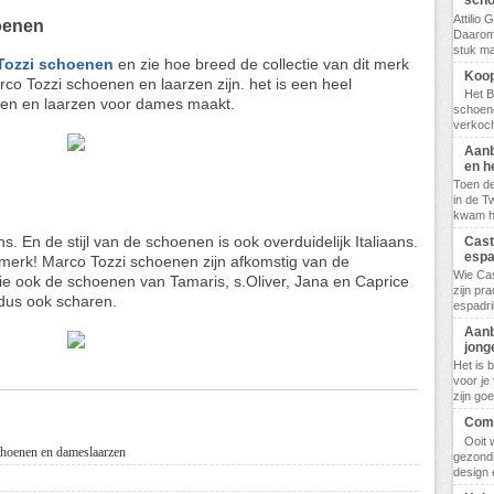
scho
Attilio
oenen
Daarom
stuk ma
Tozzi schoenen
en zie hoe breed de collectie van dit merk
Koop
rco Tozzi schoenen en laarzen zijn. het is een heel
Het B
nen en laarzen voor dames maakt.
schoene
verkoch
Aanb
en h
Toen de
in de T
kwam hij
ns. En de stijl van de schoenen is ook overduidelijk Italiaans.
Cast
espa
 merk! Marco Tozzi schoenen zijn afkomstig van de
Wie Cas
e ook de schoenen van Tamaris, s.Oliver, Jana en Caprice
zijn pr
i dus ook scharen.
espadril
Aanb
jong
Het is 
voor je
zijn go
Comf
Ooit 
choenen en dameslaarzen
gezondh
design 