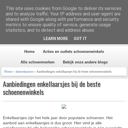
Homepage
Inhoud
This site uses cookies from Google to deliver its services
and to analyze traffic. Your IP address and user-agent are
shared with Google along with performance and security
metrics to ensure quality of service, generate usage
Schoen en Laars 2026
statistics, and to detect and address abuse.
LEARN MORE
GOT IT
Alles over schoenen
Home
Acties en outlets schoenenwinkels
Alle schoenmerken
Bekijk onze andere blogs
Home
»
dameslaarzen
» Aanbiedingen enkellaarsjes bij de beste schoenenwinkels
Aanbiedingen enkellaarsjes bij de beste
schoenenwinkels
Enkellaarsjes zijn het hele jaar door populaire schoenen. Het
aanbod aan enkellaarsjes is dus groot. Hier vind je alle