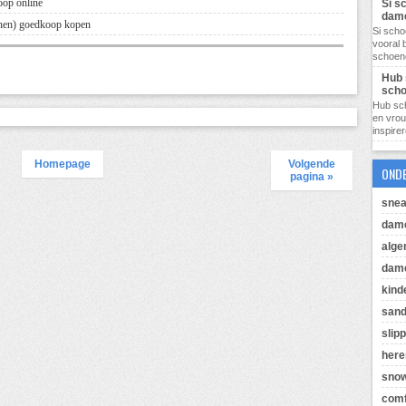
oop online
Si s
dam
enen) goedkoop kopen
Si scho
vooral 
schoene
Hub 
sch
Hub sc
en vro
inspire
Homepage
Volgende
OND
pagina »
snea
dam
alg
dame
kind
sand
slip
her
sno
comf