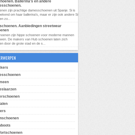
choenen. Ballerina's en andere
esschoenen.
enen zijn prachtige damesschoenen uit Spanje. Si is
bekend om haar ballerina's, maar er zijn ook andere Si
n zo...
schoenen. Aanbiedingen streetwear
oenen
hoenen zijn hippe schoenen voor moderne mannen
uwen. De makers van Hub schoenen laten zich
ren door de grote stad en de s...
ERWERPEN
kers
esschoenen
emeen
slaarzen
erschoenen
alen
pers
enschoenen
wboots
ortschoenen