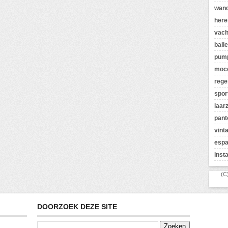
wan
here
vach
balle
pum
moc
rege
spor
laar
pant
vint
espa
inst
(C
DOORZOEK DEZE SITE