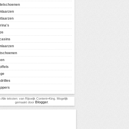
delschoenen
nlaarzen
tlaarzen
rina's
ps
casins
nlaarzen
tschoenen
zen
offels
age
drilles
appers
) Alle teksten: van Rijswijk Content=King. Mogelijk
Blogger
gemaakt door
.