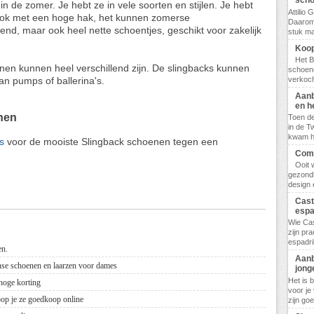
scho
in de zomer. Je hebt ze in vele soorten en stijlen. Je hebt
Attilio
 ook met een hoge hak, het kunnen zomerse
Daarom
llend, maar ook heel nette schoentjes, geschikt voor zakelijk
stuk ma
Koop
Het B
en kunnen heel verschillend zijn. De slingbacks kunnen
schoene
verkoch
an pumps of ballerina's.
Aanb
en h
nen
Toen de
in de T
kwam hij
s
voor de mooiste Slingback schoenen tegen een
Comf
Ooit 
gezondh
design 
Cast
espa
Wie Cas
zijn pr
espadril
en.
Aanb
nse schoenen en laarzen voor dames
jong
Het is 
hoge korting
voor je
oop je ze goedkoop online
zijn go