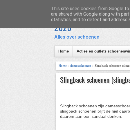
Homepage
Inhoud
This site uses cookies from Google to d
are shared with Google along with perf
Schoen en Laars
statistics, and to detect and address 
I
2026
Alles over schoenen
Home
Acties en outlets schoenenwi
Home
»
damesschoenen
» Slingback schoenen (sling
Slingback schoenen (slingb
Slingback schoenen zijn damesschoene
slingback schoenen blijft de hiel daa
daarom aan een sandaal denken.