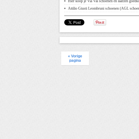
Hier koop je Via Vai schoenen en laarzen goedk
Attilio Giusti Leombruni schoenen (AGL scho
« Vorige
pagina