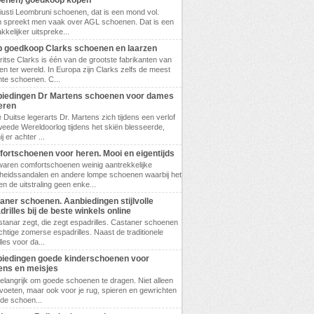
enen) goedkoop kopen
 Giusti Leombruni schoenen, dat is een mond vol.
 spreekt men vaak over AGL schoenen. Dat is een
kkelijker uitspreke...
 goedkoop Clarks schoenen en laarzen
ritse Clarks is één van de grootste fabrikanten van
n ter wereld. In Europa zijn Clarks zelfs de meest
te schoenen. C...
iedingen Dr Martens schoenen voor dames
eren
 Duitse legerarts Dr. Martens zich tijdens een verlof
weede Wereldoorlog tijdens het skiën blesseerde,
 er achter ...
ortschoenen voor heren. Mooi en eigentijds
waren comfortschoenen weinig aantrekkelijke
eidssandalen en andere lompe schoenen waarbij het
en de uitstraling geen enke...
aner schoenen. Aanbiedingen stijlvolle
drilles bij de beste winkels online
tanar zegt, die zegt espadrilles. Castaner schoenen
achtige zomerse espadrilles. Naast de traditionele
les voor da...
iedingen goede kinderschoenen voor
ens en meisjes
belangrijk om goede schoenen te dragen. Niet alleen
 voeten, maar ook voor je rug, spieren en gewrichten
ede schoen...