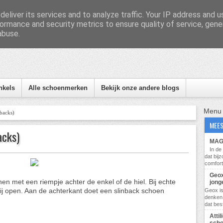
eliver its services and to analyze traffic. Your IP address and 
ormance and security metrics to ensure quality of service, gen
abuse.
nformatie, tips en nieuws
nkels
Alle schoenmerken
Bekijk onze andere blogs
Menu
backs)
MEES
acks)
MAG 
In d
dat bij
comfort
Geox
n met een riempje achter de enkel of de hiel. Bij echte
jong
rbij open. Aan de achterkant doet een slinback schoen
Geox i
denken 
dat bes
Atti