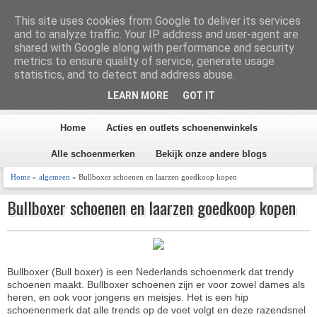
Homepage
Inhoud
This site uses cookies from Google to deliver its services
and to analyze traffic. Your IP address and user-agent are
shared with Google along with performance and security
metrics to ensure quality of service, generate usage
Schoen en Laars 2026
statistics, and to detect and address abuse.
LEARN MORE
GOT IT
Alles over schoenen
Home
Acties en outlets schoenenwinkels
Alle schoenmerken
Bekijk onze andere blogs
Home
»
algemeen
» Bullboxer schoenen en laarzen goedkoop kopen
Bullboxer schoenen en laarzen goedkoop kopen
Bullboxer (Bull boxer) is een Nederlands schoenmerk dat trendy
schoenen maakt. Bullboxer schoenen zijn er voor zowel dames als
heren, en ook voor jongens en meisjes. Het is een hip
schoenenmerk dat alle trends op de voet volgt en deze razendsnel