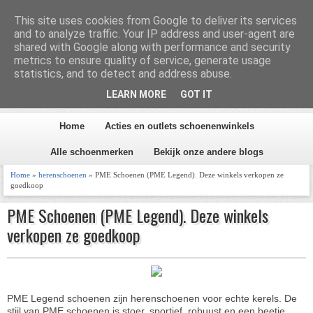
Homepage
Inhoud
This site uses cookies from Google to deliver its services
and to analyze traffic. Your IP address and user-agent are
shared with Google along with performance and security
metrics to ensure quality of service, generate usage
Schoen en Laars 2026
statistics, and to detect and address abuse.
LEARN MORE
GOT IT
Alles over schoenen
Home
Acties en outlets schoenenwinkels
Alle schoenmerken
Bekijk onze andere blogs
Home
»
herenschoenen
» PME Schoenen (PME Legend). Deze winkels verkopen ze
goedkoop
PME Schoenen (PME Legend). Deze winkels
verkopen ze goedkoop
PME Legend schoenen zijn herenschoenen voor echte kerels. De
stijl van PME schoenen is stoer, sportief, robuust en een beetje