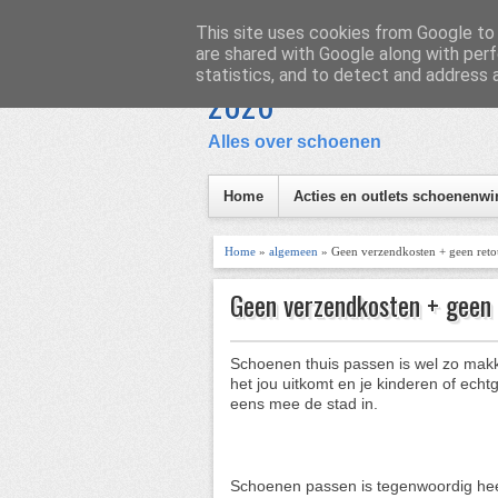
Homepage
Inhoud
This site uses cookies from Google to d
are shared with Google along with perf
Schoen en Laars
statistics, and to detect and address 
I
2026
Alles over schoenen
Home
Acties en outlets schoenenwi
Home
»
algemeen
» Geen verzendkosten + geen retou
Geen verzendkosten + geen 
Schoenen thuis passen is wel zo makk
het jou uitkomt en je kinderen of ech
eens mee de stad in.
Schoenen passen is tegenwoordig heel