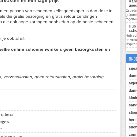
rkosten en een lage prijs
Kann
goed
open en passen van schoenen zelfs goedkoper is dan deze in
Espadri
gekenme
ls die gratis bezorging en gratis retour zendingen
tegenwo
ls die ook hoge kortingen aanbieden op de beste schoenen
Hub 
sch
Hub sc
je ook al uit!
en vro
inspire
 welke online schoenenwinkels geen bezorgkosten en
OND
snea
dam
 verzendkosten, geen retourkosten, gratis bezorging,
alg
dame
kind
sand
slip
 en heren
her
ongens
sno
en
comf
goedkoop online