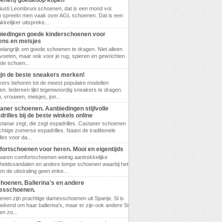
enen) goedkoop kopen
 Giusti Leombruni schoenen, dat is een mond vol.
 spreekt men vaak over AGL schoenen. Dat is een
kkelijker uitspreke...
iedingen goede kinderschoenen voor
ens en meisjes
belangrijk om goede schoenen te dragen. Niet alleen
 voeten, maar ook voor je rug, spieren en gewrichten
ede schoen...
zijn de beste sneakers merken!
ers behoren tot de meest populaire modellen
n. Iedereen lijkt tegenwoordig sneakers te dragen.
 vrouwen, meisjes, jon...
aner schoenen. Aanbiedingen stijlvolle
drilles bij de beste winkels online
tanar zegt, die zegt espadrilles. Castaner schoenen
achtige zomerse espadrilles. Naast de traditionele
les voor da...
ortschoenen voor heren. Mooi en eigentijds
waren comfortschoenen weinig aantrekkelijke
eidssandalen en andere lompe schoenen waarbij het
en de uitstraling geen enke...
choenen. Ballerina's en andere
esschoenen.
enen zijn prachtige damesschoenen uit Spanje. Si is
bekend om haar ballerina's, maar er zijn ook andere Si
n zo...