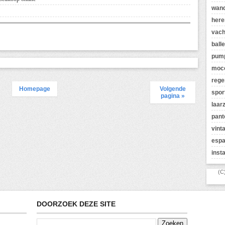
wan
here
vach
balle
pum
moc
rege
Homepage
Volgende
spor
pagina »
laar
pant
vint
espa
inst
(C
DOORZOEK DEZE SITE