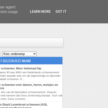
user-agent
erate usage
LEARN MORE
GOT IT
 :
T GELEZEN DEZE MAAND
schoenen. Weer helemaal hip
e jaren 90 was MAG een Nederlands schoenenmerk
zonder populair was om zijn eigenzinnige en bijzonder
abele schoenen. H...
 schoenen voor dames, heren, meisjes en
ens
s één van de bekendere schoenmerken. Daarom
veel mensen dat Geox al heel lang bestaat. Toch valt
t mee, Geox schoene...
lio Giusti Leombruni schoenen (AGL