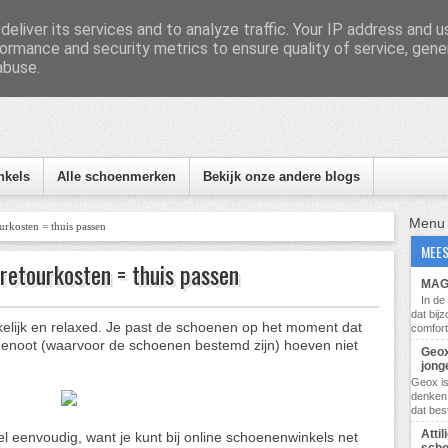
eliver its services and to analyze traffic. Your IP address and 
ormance and security metrics to ensure quality of service, gen
abuse.
nformatie, tips en nieuws
nkels
Alle schoenmerken
Bekijk onze andere blogs
Menu
rkosten = thuis passen
MEES
retourkosten = thuis passen
MAG 
In d
dat bij
elijk en relaxed. Je past de schoenen op het moment dat
comfort
tgenoot (waarvoor de schoenen bestemd zijn) hoeven niet
Geox
jong
Geox i
denken 
dat bes
Atti
 eenvoudig, want je kunt bij online schoenenwinkels net