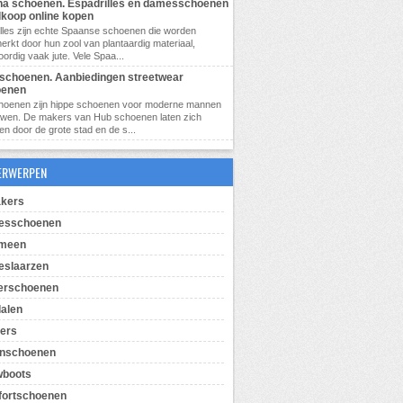
a schoenen. Espadrilles en damesschoenen
koop online kopen
lles zijn echte Spaanse schoenen die worden
rkt door hun zool van plantaardig materiaal,
ordig vaak jute. Vele Spaa...
schoenen. Aanbiedingen streetwear
oenen
hoenen zijn hippe schoenen voor moderne mannen
uwen. De makers van Hub schoenen laten zich
ren door de grote stad en de s...
ERWERPEN
kers
esschoenen
emeen
slaarzen
erschoenen
alen
pers
enschoenen
wboots
ortschoenen