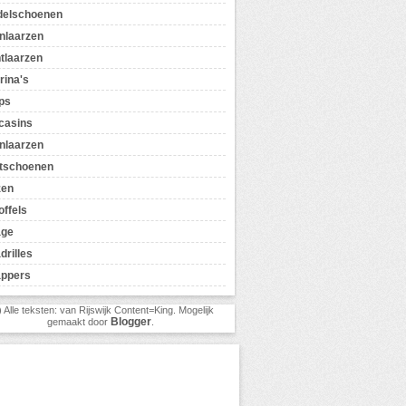
delschoenen
nlaarzen
tlaarzen
rina's
ps
casins
nlaarzen
tschoenen
zen
offels
age
drilles
appers
) Alle teksten: van Rijswijk Content=King. Mogelijk
Blogger
gemaakt door
.