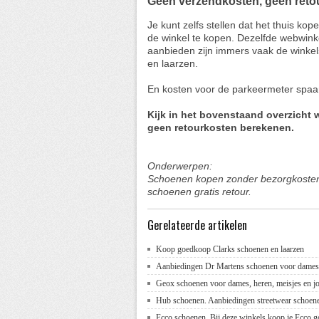
Geen verzendkosten, geen retou
Je kunt zelfs stellen dat het thuis k
de winkel te kopen. Dezelfde webwinke
aanbieden zijn immers vaak de winke
en laarzen.
En kosten voor de parkeermeter spaar 
Kijk in het bovenstaand overzicht
geen retourkosten berekenen.
Onderwerpen:
Schoenen kopen zonder bezorgkosten,
schoenen gratis retour.
Gerelateerde artikelen
Koop goedkoop Clarks schoenen en laarzen
Aanbiedingen Dr Martens schoenen voor dames
Geox schoenen voor dames, heren, meisjes en j
Hub schoenen. Aanbiedingen streetwear schoen
Ecco schoenen. Bij deze winkels koop je Ecco 