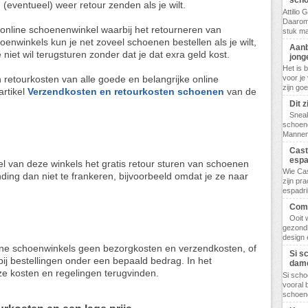
scho
(eventueel) weer retour zenden als je wilt.
Attilio
Daarom
 online schoenenwinkel waarbij het retourneren van
stuk ma
hoenwinkels kun je net zoveel schoenen bestellen als je wilt,
Aanb
niet wil terugsturen zonder dat je dat exra geld kost.
jong
Het is 
voor je
retourkosten van alle goede en belangrijke online
zijn go
artikel
Verzendkosten en retourkosten schoenen
van de
Dit 
Sneak
schoene
Mannen,
Cast
espa
veel van deze winkels het gratis retour sturen van schoenen
Wie Cas
ding dan niet te frankeren, bijvoorbeeld omdat je ze naar
zijn pr
espadril
Comf
Ooit 
gezondh
design 
ne schoenwinkels geen bezorgkosten en verzendkosten, of
Si s
bij bestellingen onder een bepaald bedrag. In het
dam
e kosten en regelingen terugvinden.
Si scho
vooral 
schoene