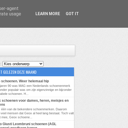
user-agent
erate usage
LEARN MORE
GOT IT
 :
T GELEZEN DEZE MAAND
schoenen. Weer helemaal hip
e jaren 90 was MAG een Nederlands schoenenmerk
zonder populair was om zijn eigenzinnige en bijzonder
abele schoenen. H...
 schoenen voor dames, heren, meisjes en
ens
s één van de bekendere schoenmerken. Daarom
veel mensen dat Geox al heel lang bestaat. Toch valt
t mee, Geox schoene...
lio Giusti Leombruni schoenen (AGL