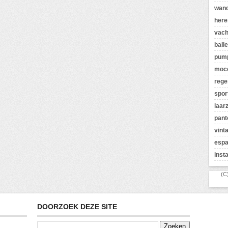
wan
here
vach
balle
pum
moc
rege
spor
laar
pant
vint
espa
inst
(C
DOORZOEK DEZE SITE