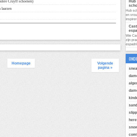
Hub 
ndere Cruyff schoenen)
sch
 laarzen
Hub sc
en vro
inspire
Cast
espa
Wie Cas
zijn pr
espadril
OND
Homepage
Volgende
pagina »
snea
dam
alg
dame
kind
sand
slip
her
sno
comf