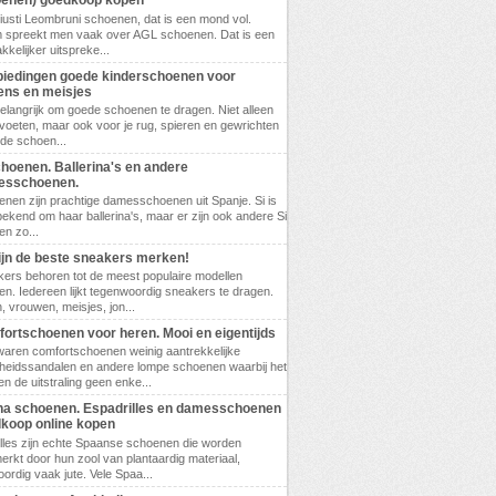
enen) goedkoop kopen
 Giusti Leombruni schoenen, dat is een mond vol.
 spreekt men vaak over AGL schoenen. Dat is een
kkelijker uitspreke...
iedingen goede kinderschoenen voor
ens en meisjes
belangrijk om goede schoenen te dragen. Niet alleen
 voeten, maar ook voor je rug, spieren en gewrichten
ede schoen...
choenen. Ballerina's en andere
esschoenen.
enen zijn prachtige damesschoenen uit Spanje. Si is
bekend om haar ballerina's, maar er zijn ook andere Si
n zo...
zijn de beste sneakers merken!
ers behoren tot de meest populaire modellen
n. Iedereen lijkt tegenwoordig sneakers te dragen.
 vrouwen, meisjes, jon...
ortschoenen voor heren. Mooi en eigentijds
waren comfortschoenen weinig aantrekkelijke
eidssandalen en andere lompe schoenen waarbij het
en de uitstraling geen enke...
a schoenen. Espadrilles en damesschoenen
koop online kopen
lles zijn echte Spaanse schoenen die worden
rkt door hun zool van plantaardig materiaal,
ordig vaak jute. Vele Spaa...