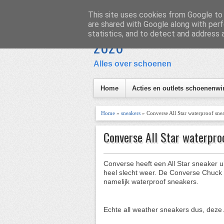
Homepage
Inhoud
This site uses cookies from Google to d
are shared with Google along with perf
Schoen en Laars
statistics, and to detect and address 
I
2026
Alles over schoenen
Home
Acties en outlets schoenenwi
Home
»
sneakers
» Converse All Star waterproof sne
Converse All Star waterpro
Converse heeft een All Star sneaker ui
heel slecht weer. De Converse Chuck T
namelijk waterproof sneakers.
Echte all weather sneakers dus, deze A