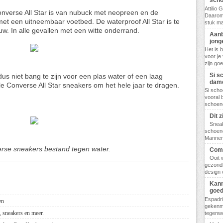
scho
Attilio
nverse All Star is van nubuck met neopreen en de
Daarom
 met een uitneembaar voetbed. De waterproof All Star is te
stuk ma
uw. In alle gevallen met een witte onderrand.
Aanb
jong
Het is 
voor je
zijn go
Si s
s niet bang te zijn voor een plas water of een laag
dam
le Converse All Star sneakers om het hele jaar te dragen.
Si scho
vooral 
schoene
Dit 
Sneak
schoene
Mannen,
rse sneakers bestand tegen water.
Comf
Ooit 
gezondh
design 
Kann
goed
Espadri
en
gekenme
 sneakers en meer.
tegenwo