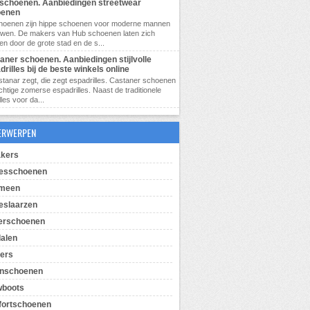
schoenen. Aanbiedingen streetwear
oenen
hoenen zijn hippe schoenen voor moderne mannen
uwen. De makers van Hub schoenen laten zich
ren door de grote stad en de s...
aner schoenen. Aanbiedingen stijlvolle
drilles bij de beste winkels online
tanar zegt, die zegt espadrilles. Castaner schoenen
achtige zomerse espadrilles. Naast de traditionele
les voor da...
ERWERPEN
kers
esschoenen
emeen
slaarzen
erschoenen
alen
pers
enschoenen
wboots
ortschoenen