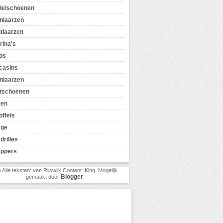
delschoenen
nlaarzen
tlaarzen
rina's
ps
casins
nlaarzen
tschoenen
zen
offels
age
drilles
appers
) Alle teksten: van Rijswijk Content=King. Mogelijk
Blogger
gemaakt door
.