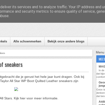
eliver its services and to analyze traffic. Your IP address and 
ormance and security metrics to ensure quality of service, gen
abuse.
nformatie, tips en nieuws
nkels
Alle schoenmerken
Bekijk onze andere blogs
Menu
akers
MEES
of sneakers
MAG 
In d
dat bij
tgebracht die je gerust het hele jaar kunt dragen. Ook bij
comfort
aylor All Star WP Boot Quilted Leather sneakers zijn
Geox
jong
Geox i
denken 
dat bes
ll Stars. Kijk hier voor meer informatie.
Atti