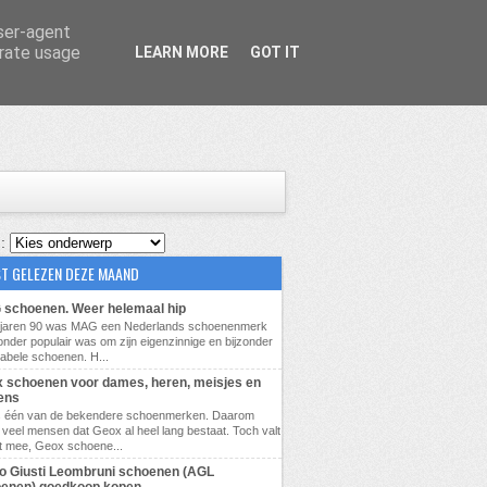
user-agent
erate usage
LEARN MORE
GOT IT
 :
T GELEZEN DEZE MAAND
schoenen. Weer helemaal hip
e jaren 90 was MAG een Nederlands schoenenmerk
zonder populair was om zijn eigenzinnige en bijzonder
abele schoenen. H...
 schoenen voor dames, heren, meisjes en
ens
s één van de bekendere schoenmerken. Daarom
veel mensen dat Geox al heel lang bestaat. Toch valt
t mee, Geox schoene...
lio Giusti Leombruni schoenen (AGL