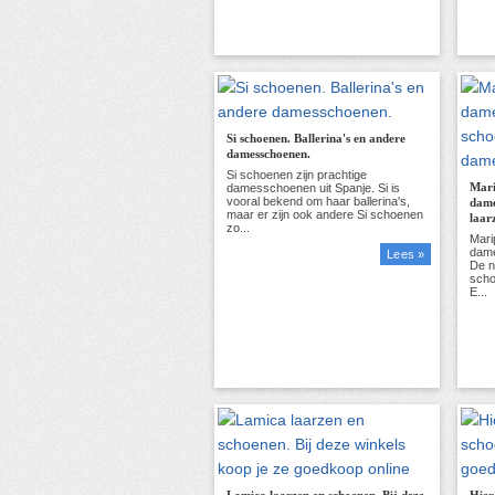
Si schoenen. Ballerina's en andere
damesschoenen.
Mari
dame
laar
Lees »