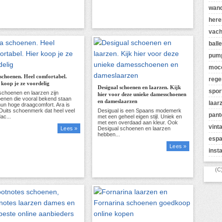
wan
here
vach
balle
pum
moc
schoenen. Heel comfortabel.
rege
 koop je ze voordelig
Desigual schoenen en laarzen. Kijk
spor
hier voor deze unieke damesschoenen
en dameslaarzen
laar
pant
vint
Lees »
espa
Lees »
inst
(C