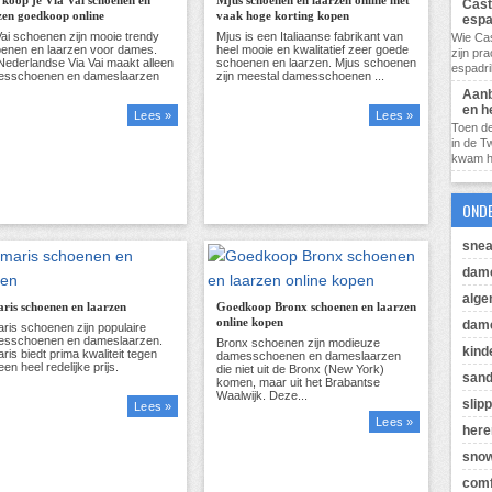
 koop je Via Vai schoenen en
Mjus schoenen en laarzen online met
Cast
zen goedkoop online
vaak hoge korting kopen
espa
Wie Cas
zijn pr
espadril
Aanb
en h
Lees »
Lees »
Toen de
in de T
kwam hij
OND
snea
dam
alg
ris schoenen en laarzen
Goedkoop Bronx schoenen en laarzen
online kopen
dame
kind
sand
slip
Lees »
Lees »
her
sno
comf