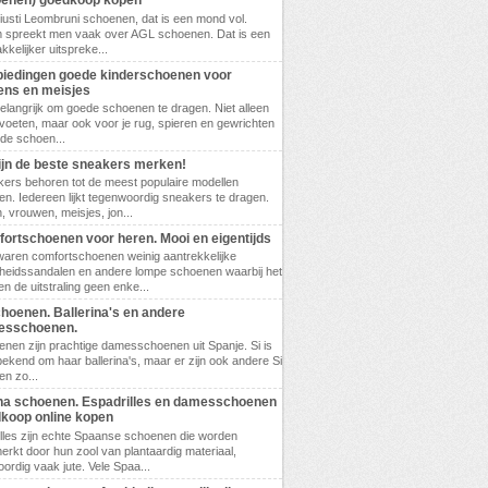
enen) goedkoop kopen
 Giusti Leombruni schoenen, dat is een mond vol.
 spreekt men vaak over AGL schoenen. Dat is een
kkelijker uitspreke...
iedingen goede kinderschoenen voor
ens en meisjes
belangrijk om goede schoenen te dragen. Niet alleen
 voeten, maar ook voor je rug, spieren en gewrichten
ede schoen...
zijn de beste sneakers merken!
ers behoren tot de meest populaire modellen
n. Iedereen lijkt tegenwoordig sneakers te dragen.
 vrouwen, meisjes, jon...
ortschoenen voor heren. Mooi en eigentijds
waren comfortschoenen weinig aantrekkelijke
eidssandalen en andere lompe schoenen waarbij het
en de uitstraling geen enke...
choenen. Ballerina's en andere
esschoenen.
enen zijn prachtige damesschoenen uit Spanje. Si is
bekend om haar ballerina's, maar er zijn ook andere Si
n zo...
a schoenen. Espadrilles en damesschoenen
koop online kopen
lles zijn echte Spaanse schoenen die worden
rkt door hun zool van plantaardig materiaal,
ordig vaak jute. Vele Spaa...