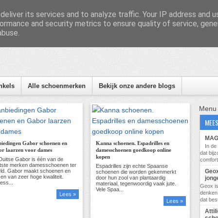
eliver its services and to analyze traffic. Your IP address and 
ormance and security metrics to ensure quality of service, gen
abuse.
nformatie, tips en nieuws
nkels
Alle schoenmerken
Bekijk onze andere blogs
Menu
MEES
MAG 
iedingen Gabor schoenen en
Kanna schoenen. Espadrilles en
In d
r laarzen voor dames
damesschoenen goedkoop online
dat bij
kopen
comfort
Geox
jong
Geox i
denken 
Lees »
dat bes
Lees »
Atti