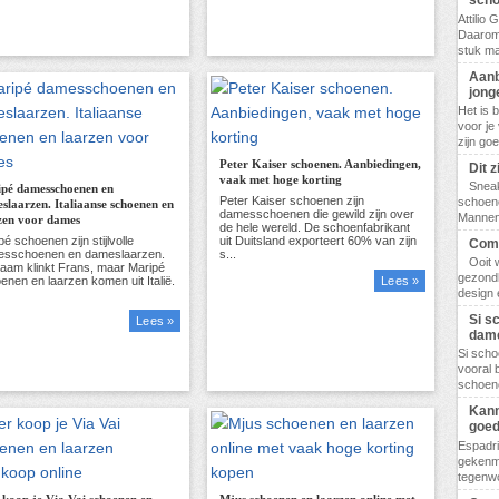
scho
Attilio
Daarom
stuk ma
Aanb
jong
Het is 
voor je
zijn go
Peter Kaiser schoenen. Aanbiedingen,
Dit 
vaak met hoge korting
Sneak
pé damesschoenen en
schoene
slaarzen. Italiaanse schoenen en
Mannen,
zen voor dames
Comf
Ooit 
gezondh
Lees »
design 
Si s
Lees »
dam
Si scho
vooral 
schoene
Kann
goed
Espadri
gekenme
tegenwo