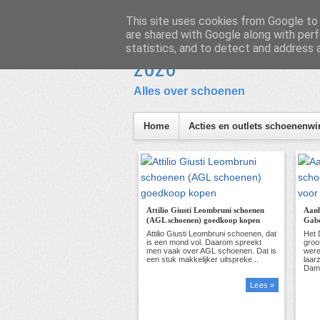
Homepage
Inhoud
This site uses cookies from Google to d
are shared with Google along with perf
Schoen en Laars
statistics, and to detect and address 
I
2026
Alles over schoenen
Home
Acties en outlets schoenenwi
Attilio Giusti Leombruni schoenen
Aanb
(AGL schoenen) goedkoop kopen
Gabo
Lees »