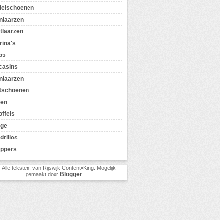
delschoenen
nlaarzen
tlaarzen
rina's
ps
casins
nlaarzen
tschoenen
zen
offels
age
drilles
appers
) Alle teksten: van Rijswijk Content=King. Mogelijk
Blogger
gemaakt door
.