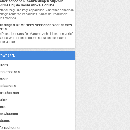
aner schoenen. Aanbiedingen stijlvolle
drilles bij de beste winkels online
tanar zegt, die zegt espadrilles. Castaner schoenen
achtige zomerse espadrilles. Naast de traditionele
les voor da...
iedingen Dr Martens schoenen voor dames
eren
 Duitse legerarts Dr. Martens zich tijdens een verlof
weede Wereldoorlog tijdens het skiën blesseerde,
 er achter ...
ERWERPEN
kers
esschoenen
emeen
slaarzen
erschoenen
alen
pers
enschoenen
wboots
ortschoenen